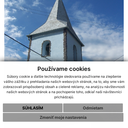
Používame cookies
Súbory cookie a ďalšie technológie sledovania používame na zlepšenie
vášho zážitku z prehliadania našich webových stránok, na to, aby sme vám
Obecná zvonica po rekonštrukcii.
zobrazovali prispôsobený obsah a cielené reklamy, na analýzu návštevnosti
Dôležité informácie o koronavíruse (COVID-19)
našich webových stránok a na pochopenie toho, odkiaľ naši návštevníci
prichádzajú.
SÚHLASÍM
Odmietam
Zmeniť moje nastavenia