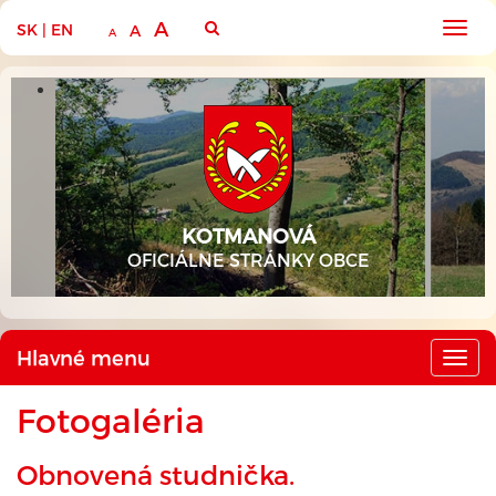
A
SK
|
EN
Hlav
A
A
men
KOTMANOVÁ
OFICIÁLNE STRÁNKY OBCE
Hlavné menu
Hlav
men
Fotogaléria
Obnovená studnička.