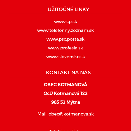
UŽITOČNÉ LINKY
www.cp.sk
www.telefonny.zoznam.sk
www.psc.posta.sk
www.profesia.sk
www.slovensko.sk
KONTAKT NA NÁS
OBEC KOTMANOVÁ
OcÚ Kotmanová 122
985 53 Mýtna
Mail:
obec@kotmanova.sk