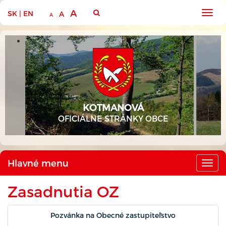
A
SK
|
EN
Hlav
A
A
men
KOTMANOVÁ
OFICIÁLNE STRÁNKY OBCE
Hlavné menu
Hlav
men
Zasadnutia OZ
Pozvánka na Obecné zastupiteľstvo