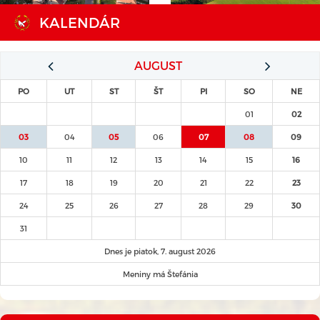
KALENDÁR
AUGUST
PO
UT
ST
ŠT
PI
SO
NE
01
02
03
04
05
06
07
08
09
10
11
12
13
14
15
16
17
18
19
20
21
22
23
24
25
26
27
28
29
30
31
Dnes je piatok, 7. august 2026
Meniny má Štefánia