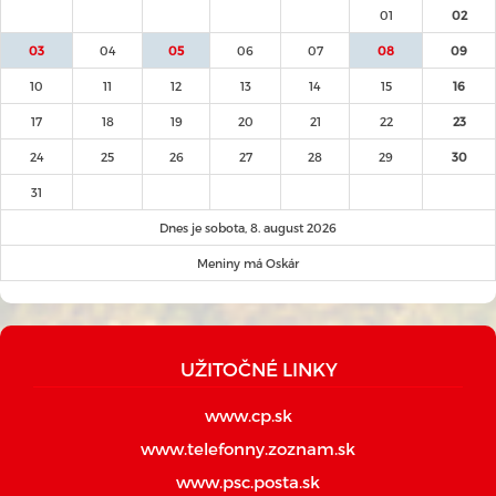
01
02
03
04
05
06
07
08
09
10
11
12
13
14
15
16
17
18
19
20
21
22
23
24
25
26
27
28
29
30
31
Dnes je sobota, 8. august 2026
Meniny má Oskár
UŽITOČNÉ LINKY
www.cp.sk
www.telefonny.zoznam.sk
www.psc.posta.sk