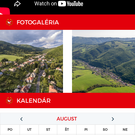
FOTOGALÉRIA
KALENDÁR
AUGUST
PO
UT
ST
ŠT
PI
SO
NE