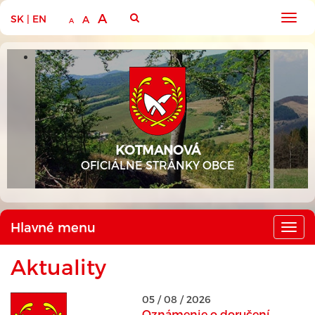
A
SK
|
EN
Hlav
A
A
men
KOTMANOVÁ
OFICIÁLNE STRÁNKY OBCE
Hlavné menu
Hlav
men
Aktuality
05 / 08 / 2026
Oznámenie o doručení