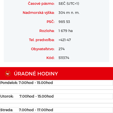
Časové pásmo:
SEČ (UTC+1)
Nadmorská výška:
304 m n. m.
PSČ:
985 53
Rozloha:
1 679 ha
Tel. predvoľba:
+421-47
Obyvateľstvo:
274
Kód:
511374
ÚRADNÉ HODINY
Pondelok: 7.00hod - 15.00hod
Utorok:
7.00hod - 15.00hod
Streda:
7.00hod - 17.00hod