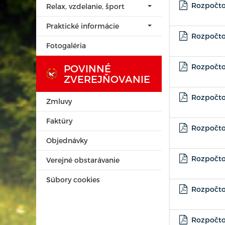
Rozpočtov
Relax, vzdelanie, šport
Praktické informácie
Rozpočtov
Fotogaléria
POVINNÉ
Rozpočtov
ZVEREJŇOVANIE
Rozpočtov
Zmluvy
Faktúry
Rozpočtov
Objednávky
Rozpočtov
Verejné obstarávanie
Súbory cookies
Rozpočtov
Rozpočtov