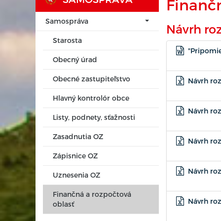
Finančn
Samospráva
Návrh ro
Starosta
"Pripomie
Obecný úrad
Obecné zastupiteľstvo
Návrh roz
Hlavný kontrolór obce
Návrh ro
Listy, podnety, sťažnosti
Zasadnutia OZ
Návrh roz
Zápisnice OZ
Návrh roz
Uznesenia OZ
Finančná a rozpočtová
Návrh roz
oblasť