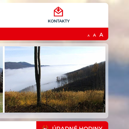
KONTAKTY
A
A
A
ÚRADNÉ HODINY