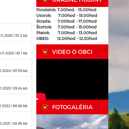
Pondelok: 7.00hod - 15.00hod
Utorok:
7.00hod - 15.00hod
Streda:
7.00hod - 17.00hod
Štvrtok:
7.00hod - 15.00hod
Piatok:
7.00hod - 13.00hod
.11.2025
| 57.2 kb
OBED: 12.00hod - 12.30hod
VIDEO O OBCI
3.11.2025
| 81.1 kb
11.2024
| 67.03 kb
11.2023
| 59.24 kb
FOTOGALÉRIA
2.2022
| 60.64 kb
12.2021
| 62.65 kb