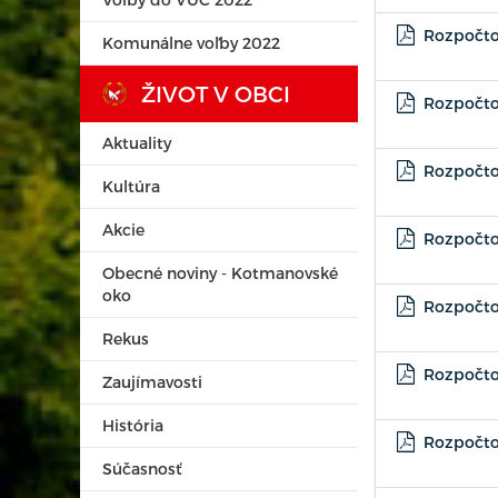
Rozpočtov
Komunálne voľby 2022
ŽIVOT V OBCI
Rozpočtov
Aktuality
Rozpočtov
Kultúra
Akcie
Rozpočtov
Obecné noviny - Kotmanovské
oko
Rozpočtov
Rekus
Rozpočtov
Zaujímavosti
História
Rozpočtov
Súčasnosť