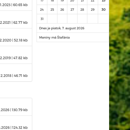
17
18
19
20
21
22
23
1.2023
| 60.65 kb
24
25
26
27
28
29
30
31
12.2021
| 62.77 kb
Dnes je piatok, 7. august 2026
Meniny má Štefánia
12.2020
| 52.18 kb
12.2019
| 47.82 kb
12.2018
| 46.71 kb
3.2026
| 130.79 kb
3.2026
| 124.32 kb