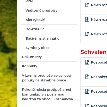
VZN
Návrh roz
Vnútorné predpisy
Návrh roz
Ako vybaviť
Dôležité t.č.
Návrh roz
Tlačivá na stiahnutie
Symboly obce
Schválen
Dokumenty
Rozpočet
Kontakty
Výzva na predloženie cenovej
Rozpočet
ponuky na stavebné práce
Rekonštrukcia protipožiarnej
Rozpočet
komunikácie s požiarnou
nádržou za obcou Kotmanová
Rozpočet