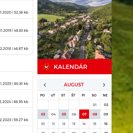
11.2020
| 52.36 kb
11.2019
| 48.83 kb
12.2018
| 46.67 kb
KALENDÁR
11.2025
| 80.81 kb
AUGUST
PO
UT
ST
ŠT
PI
SO
NE
12.2024
| 66.95 kb
01
02
03
04
05
06
07
08
09
12.2023
| 59.27 kb
10
11
12
13
14
15
16