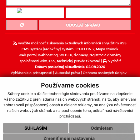
ODOSLAŤ SPRÁVU
využite možnosť získavania aktuálnych informácií s využitím RSS
CMS systém (redakčný) systém ECHELON 2,
Mapa stránok
web portál
,
webhosting
,
WEBEX
,
domény
,
registrácia domény
spoločnosti wbx, s.r.o.
,
technický prevádzkovateľ
|
Vytlačiť
Dátum poslednej aktualizácie: 04.08.2026
Vyhlásenie o prístupnosti
|
Autorské práva
|
Ochrana osobných údajov
|
Súbory cookies
Používame cookies
webdesign
|
webex.sk
Súbory cookie a ďalšie technológie sledovania používame na zlepšenie
vášho zážitku z prehliadania našich webových stránok, na to, aby sme vám
zobrazovali prispôsobený obsah a cielené reklamy, na analýzu návštevnosti
Dôležité informácie o koronavíruse (COVID-19)
našich webových stránok a na pochopenie toho, odkiaľ naši návštevníci
prichádzajú.
SÚHLASÍM
Odmietam
Zmeniť moje nastavenia