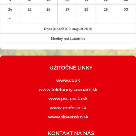
24
25
26
27
28
29
30
31
Dnes je nedeľa, 9. august 2026
Meniny má Ľubomíra
UŽITOČNÉ LINKY
www.cp.sk
www.telefonny.zoznam.sk
www.psc.posta.sk
www.profesia.sk
www.slovensko.sk
KONTAKT NA NÁS