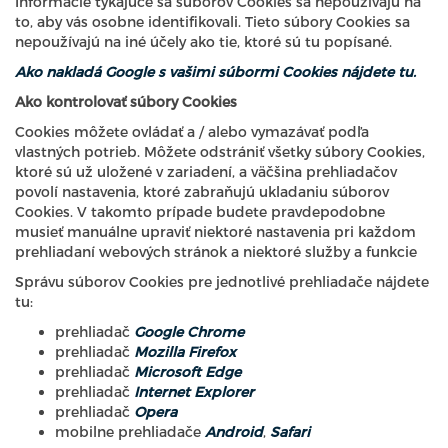
Informácie týkajúce sa súborov Cookies sa nepoužívajú na
to, aby vás osobne identifikovali. Tieto súbory Cookies sa
nepoužívajú na iné účely ako tie, ktoré sú tu popísané.
Ako nakladá Google s vašimi súbormi Cookies nájdete tu.
Ako kontrolovať súbory Cookies
Cookies môžete ovládať a / alebo vymazávať podľa
vlastných potrieb. Môžete odstrániť všetky súbory Cookies,
ktoré sú už uložené v zariadení, a väčšina prehliadačov
povolí nastavenia, ktoré zabraňujú ukladaniu súborov
Cookies. V takomto prípade budete pravdepodobne
musieť manuálne upraviť niektoré nastavenia pri každom
prehliadaní webových stránok a niektoré služby a funkcie
Správu súborov Cookies pre jednotlivé prehliadače nájdete
tu:
prehliadač
Google Chrome
prehliadač
Mozilla Firefox
prehliadač
Microsoft Edge
prehliadač
Internet Explorer
prehliadač
Opera
mobilne prehliadače
Android
,
Safari