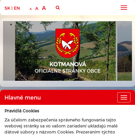
A
SK
|
EN
Hlav
A
A
men
KOTMANOVÁ
OFICIÁLNE STRÁNKY OBCE
Hlavné menu
Hlav
men
Pravidlá Cookies
Za účelom zabezpečenia správneho fungovania tejto
webovej stránky sa vo vašom zariadení ukladajú malé
dátové súbory s názvom Cookies. Prezeraním týchto