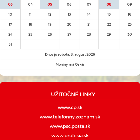
03
04
05
06
07
08
09
10
11
12
13
14
15
16
17
18
19
20
21
22
23
24
25
26
27
28
29
30
31
Dnes je sobota, 8. august 2026
Meniny má Oskár
UŽITOČNÉ LINKY
www.cp.sk
www.telefonny.zoznam.sk
www.psc.posta.sk
www.profesia.sk