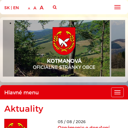
A
SK
|
EN
Hlav
A
A
men
KOTMANOVÁ
OFICIÁLNE STRÁNKY OBCE
Hlavné menu
Hlav
men
Aktuality
05 / 08 / 2026
Oznámenie o doručení