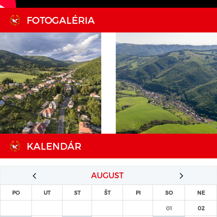
FOTOGALÉRIA
KALENDÁR
AUGUST
PO
UT
ST
ŠT
PI
SO
NE
01
02