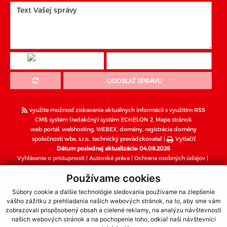
ODOSLAŤ SPRÁVU
využite možnosť získavania aktuálnych informácií s využitím RSS
CMS systém (redakčný) systém ECHELON 2,
Mapa stránok
web portál
,
webhosting
,
WEBEX
,
domény
,
registrácia domény
spoločnosti wbx, s.r.o.
,
technický prevádzkovateľ
|
Vytlačiť
Dátum poslednej aktualizácie: 04.08.2026
Vyhlásenie o prístupnosti
|
Autorské práva
|
Ochrana osobných údajov
|
Súbory cookies
Používame cookies
webdesign
|
webex.sk
Súbory cookie a ďalšie technológie sledovania používame na zlepšenie
vášho zážitku z prehliadania našich webových stránok, na to, aby sme vám
zobrazovali prispôsobený obsah a cielené reklamy, na analýzu návštevnosti
Dôležité informácie o koronavíruse (COVID-19)
našich webových stránok a na pochopenie toho, odkiaľ naši návštevníci