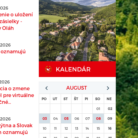
 2026
ie o uložení
 zásielky -
v Oláh
 2026
R oznamujú
KALENDÁR
 2026
AUGUST
cia o zmene
l pre virtuálne
PO
UT
ST
ŠT
PI
SO
NE
ačné
ice
01
02
 2026
03
04
05
06
07
08
09
ýtna a Slovak
10
11
12
13
14
15
16
m oznamujú