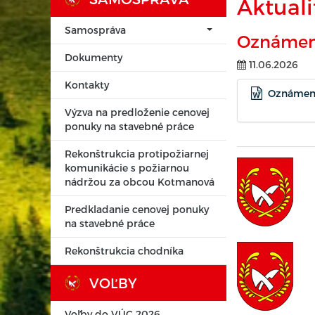
Aktuali
Samospráva
Oznámenie
Dokumenty
11.06.2026
Kontakty
Oznámenie
Výzva na predloženie cenovej
ponuky na stavebné práce
Rekonštrukcia protipožiarnej
komunikácie s požiarnou
nádržou za obcou Kotmanová
Predkladanie cenovej ponuky
na stavebné práce
Rekonštrukcia chodníka
VOĽBY
Voľby do VÚC 2026