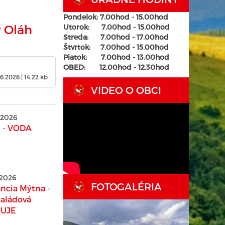
Pondelok: 7.00hod - 15.00hod
v Oláh
Utorok:
7.00hod - 15.00hod
Streda:
7.00hod - 17.00hod
Štvrtok:
7.00hod - 15.00hod
Piatok:
7.00hod - 13.00hod
OBED: 12.00hod - 12.30hod
06.2026
| 14.22 kb
VIDEO O OBCI
 2026
- VODA
 2026
FOTOGALÉRIA
ncia Mýtna -
aládová
UJE