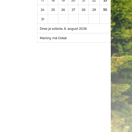
17
18
19
20
21
22
23
24
25
26
27
28
29
30
31
Dnes je sobota, 8. august 2026
Meniny má Oskár