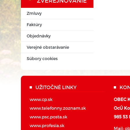
ZVEREJŇOVANIE
Zmluvy
Faktúry
Objednávky
Verejné obstarávanie
Súbory cookies
UŽITOČNÉ LINKY
KON
www.cp.sk
OBEC 
www.telefonny.zoznam.sk
OcÚ Ko
www.psc.posta.sk
985 53
www.profesia.sk
Mail:
o