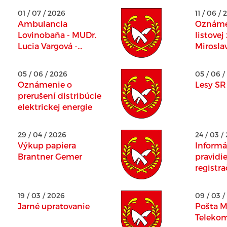
01 / 07 / 2026
11 / 06 /
Ambulancia
Oznámen
Lovinobaňa - MUDr.
listovej
Lucia Vargová -
Mirosla
OZNAMUJE
05 / 06 / 2026
05 / 06 /
Oznámenie o
Lesy S
prerušení distribúcie
elektrickej energie
29 / 04 / 2026
24 / 03 /
Výkup papiera
Informá
Brantner Gemer
pravidie
registr
pokladn
19 / 03 / 2026
09 / 03 /
Jarné upratovanie
Pošta M
Teleko