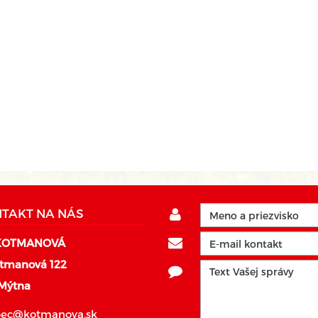
TAKT NA NÁS
KOTMANOVÁ
tmanová 122
 Mýtna
bec@kotmanova.sk