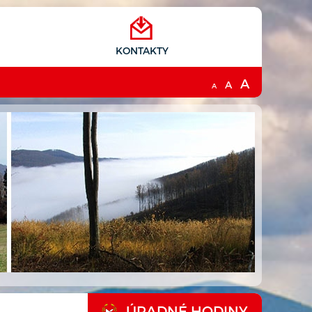
KONTAKTY
A
A
A
ÚRADNÉ HODINY