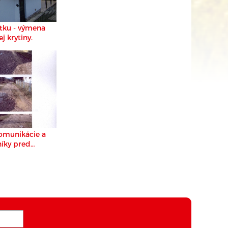
ku - výmena
j krytiny.
omunikácie a
íky pred
trukciou.