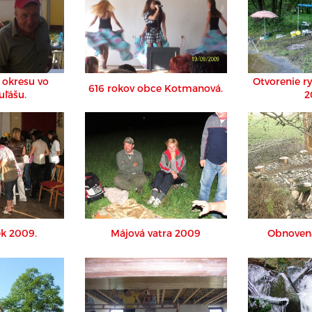
 okresu vo
Otvorenie r
616 rokov obce Kotmanová.
uľášu.
2
k 2009.
Májová vatra 2009
Obnovená