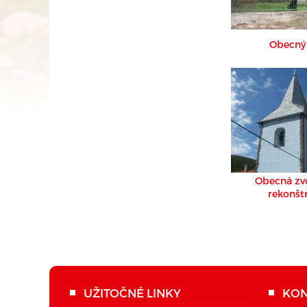
Obecný 
Obecná zv
rekonštr
UŽITOČNÉ LINKY
KON