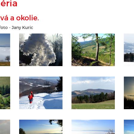
éria
á a okolie.
foto - Jany Kuric