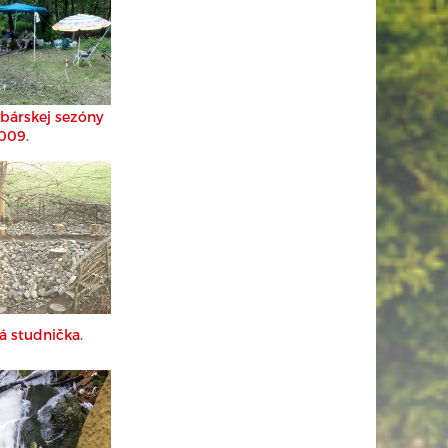
ybárskej sezóny
009.
 studnička.