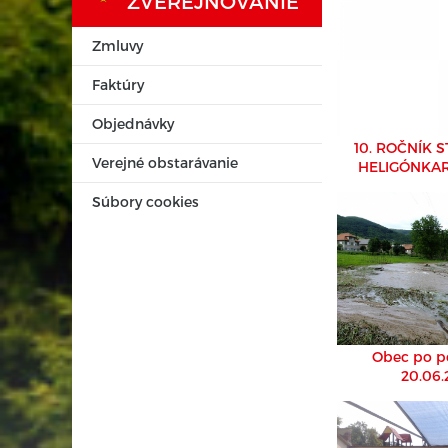
ZVEREJŇOVANIE
Zmluvy
Faktúry
Objednávky
10. ROČNÍK 
Verejné obstarávanie
HELIGÓNKAR
VÝROČIE
Súbory cookies
KOTMA
Obec po p
20.06.