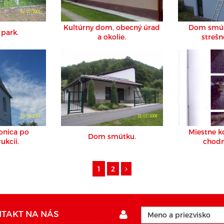
Kultúrny dom, obecný úrad
Dom smút
park.
a okolie.
strešne
onica po
Miestne k
Dom smútku.
ukcii.
chodn
rekonš
1
2
TAKT NA NÁS