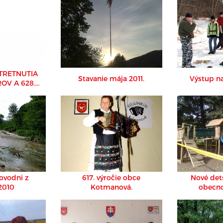
STRETNUTIA
Stavanie mája 2011.
Výstup na
OV A 628.
 OBCE
NOVÁ
ovodni z
617. výročie obce
Nové dets
2010
Kotmanová.
obecn