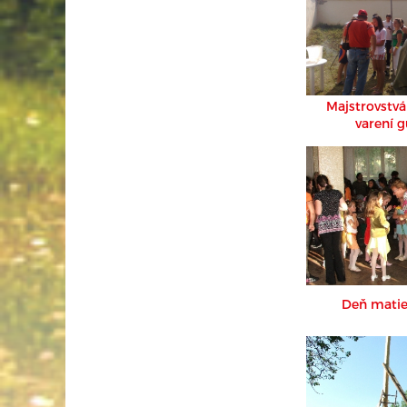
Majstrovstvá
varení g
Deň matie