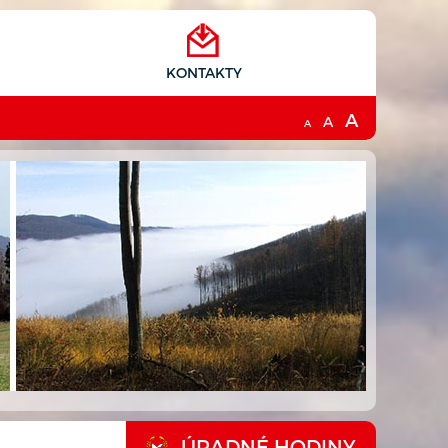
KONTAKTY
A
A
A
ÚRADNÉ HODINY