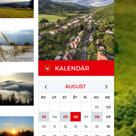
KALENDÁR
AUGUST
PO
UT
ST
ŠT
PI
SO
NE
01
02
03
04
05
06
07
08
09
10
11
12
13
14
15
16