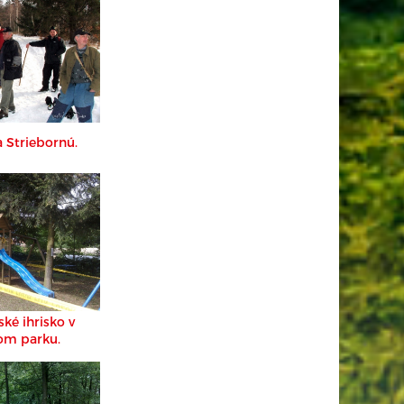
 Striebornú.
ké ihrisko v
om parku.