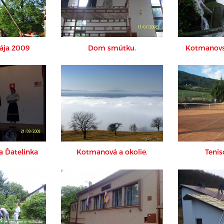
ája 2009
Dom smútku.
Kotmanovs
 Ďatelinka
Kotmanová a okolie.
Tenis