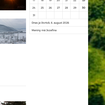
17
18
19
20
21
22
23
24
25
26
27
28
29
30
31
Dnes je štvrtok, 6. august 2026
Meniny má Jozefína