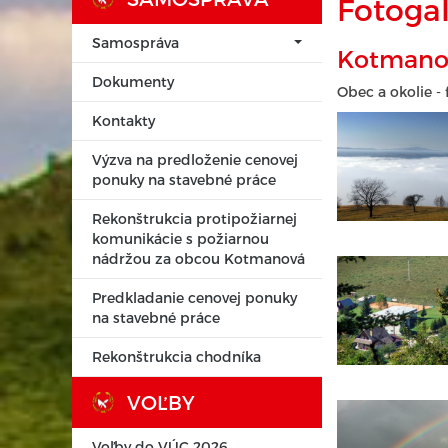
Fotogal
Samospráva
Kotmanov
Dokumenty
Obec a okolie - 
Kontakty
Výzva na predloženie cenovej
ponuky na stavebné práce
Rekonštrukcia protipožiarnej
komunikácie s požiarnou
nádržou za obcou Kotmanová
Predkladanie cenovej ponuky
na stavebné práce
Rekonštrukcia chodníka
VOĽBY
Voľby do VÚC 2026