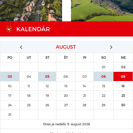
KALENDÁR
AUGUST
PO
UT
ST
ŠT
PI
SO
NE
01
02
03
04
05
06
07
08
09
10
11
12
13
14
15
16
17
18
19
20
21
22
23
24
25
26
27
28
29
30
31
Dnes je nedeľa, 9. august 2026