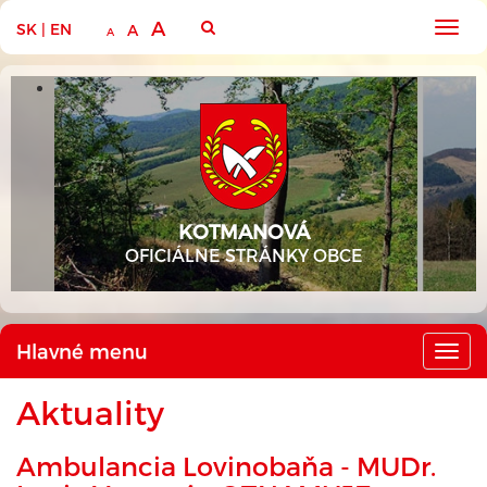
A
SK
|
EN
Hlav
A
A
men
KOTMANOVÁ
OFICIÁLNE STRÁNKY OBCE
Hlavné menu
Hlav
men
Aktuality
Ambulancia Lovinobaňa - MUDr.