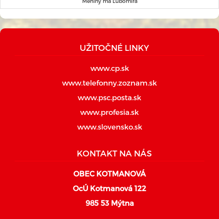
Meniny má Ľubomíra
UŽITOČNÉ LINKY
www.cp.sk
www.telefonny.zoznam.sk
www.psc.posta.sk
www.profesia.sk
www.slovensko.sk
KONTAKT NA NÁS
OBEC KOTMANOVÁ
OcÚ Kotmanová 122
985 53 Mýtna