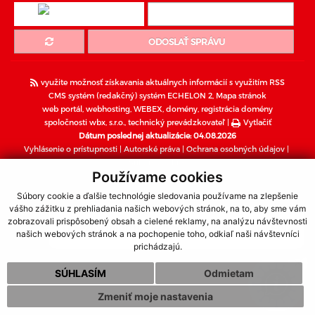
ODOSLAŤ SPRÁVU
využite možnosť získavania aktuálnych informácií s využitím RSS
CMS systém (redakčný) systém ECHELON 2,
Mapa stránok
web portál
,
webhosting
,
WEBEX
,
domény
,
registrácia domény
spoločnosti wbx, s.r.o.
,
technický prevádzkovateľ
|
Vytlačiť
Dátum poslednej aktualizácie: 04.08.2026
Vyhlásenie o prístupnosti
|
Autorské práva
|
Ochrana osobných údajov
|
Súbory cookies
Používame cookies
webdesign
|
webex.sk
Súbory cookie a ďalšie technológie sledovania používame na zlepšenie
vášho zážitku z prehliadania našich webových stránok, na to, aby sme vám
zobrazovali prispôsobený obsah a cielené reklamy, na analýzu návštevnosti
Dôležité informácie o koronavíruse (COVID-19)
našich webových stránok a na pochopenie toho, odkiaľ naši návštevníci
prichádzajú.
SÚHLASÍM
Odmietam
Zmeniť moje nastavenia