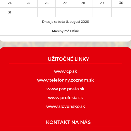
24
25
26
27
28
29
30
31
Dnes je sobota, 8. august 2026
Meniny má Oskár
UŽITOČNÉ LINKY
www.cp.sk
www.telefonny.zoznam.sk
www.psc.posta.sk
www.profesia.sk
www.slovensko.sk
KONTAKT NA NÁS