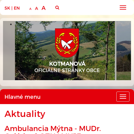
A
SK
|
EN
Hlav
A
A
men
KOTMANOVÁ
OFICIÁLNE STRÁNKY OBCE
Hlavné menu
Hlav
men
Aktuality
Ambulancia Mýtna - MUDr.