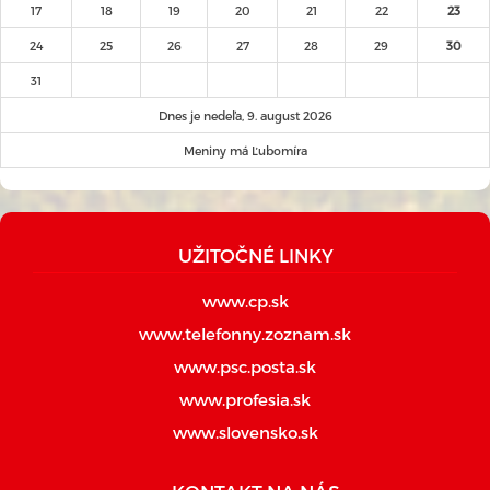
17
18
19
20
21
22
23
24
25
26
27
28
29
30
31
Dnes je nedeľa, 9. august 2026
Meniny má Ľubomíra
UŽITOČNÉ LINKY
www.cp.sk
www.telefonny.zoznam.sk
www.psc.posta.sk
www.profesia.sk
www.slovensko.sk