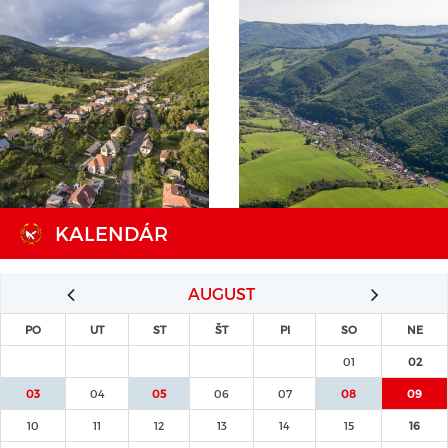
KALENDÁR
AUGUST
PO
UT
ST
ŠT
PI
SO
NE
01
02
03
04
05
06
07
08
09
10
11
12
13
14
15
16