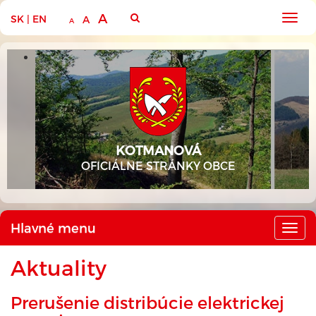
A
SK
|
EN
Hlav
A
A
men
KOTMANOVÁ
OFICIÁLNE STRÁNKY OBCE
Hlavné menu
Hlav
men
Aktuality
Prerušenie distribúcie elektrickej