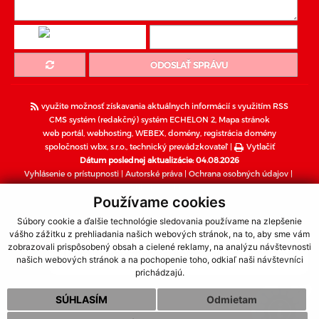
ODOSLAŤ SPRÁVU
využite možnosť získavania aktuálnych informácií s využitím RSS
CMS systém (redakčný) systém ECHELON 2,
Mapa stránok
web portál
,
webhosting
,
WEBEX
,
domény
,
registrácia domény
spoločnosti wbx, s.r.o.
,
technický prevádzkovateľ
|
Vytlačiť
Dátum poslednej aktualizácie: 04.08.2026
Vyhlásenie o prístupnosti
|
Autorské práva
|
Ochrana osobných údajov
|
Súbory cookies
Používame cookies
webdesign
|
webex.sk
Súbory cookie a ďalšie technológie sledovania používame na zlepšenie
vášho zážitku z prehliadania našich webových stránok, na to, aby sme vám
zobrazovali prispôsobený obsah a cielené reklamy, na analýzu návštevnosti
Dôležité informácie o koronavíruse (COVID-19)
našich webových stránok a na pochopenie toho, odkiaľ naši návštevníci
prichádzajú.
SÚHLASÍM
Odmietam